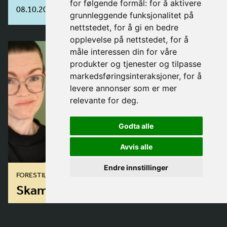
for følgende formål:
for å aktivere
08.10.2026 - 10.11.2026
grunnleggende funksjonalitet på
nettstedet
,
for å gi en bedre
opplevelse på nettstedet
,
for å
måle interessen din for våre
produkter og tjenester og tilpasse
markedsføringsinteraksjoner
,
for å
levere annonser som er mer
relevante for deg
.
Godta alle
Avvis alle
Endre innstillinger
FORESTILLING
Skamvittigheten