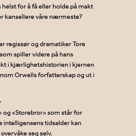
m helst for å få eller holde på makt
eller kansellere våre nærmeste?
ter regissør og dramatiker Tore
 som spiller videre på hans
t i kjærlighetshistorien i kjernen
om Orwells forfatterskap og ut i
r
et» og «Storebror» som står for
 intelligensens tidsalder kan
 overvåke seg selv.