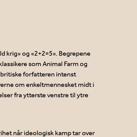
ald krig» og «2+2=5». Begrepene
 klassikere som Animal Farm og
britiske forfatteren intenst
 verne om enkeltmennesket midt i
er fra ytterste venstre til ytre
rihet når ideologisk kamp tar over