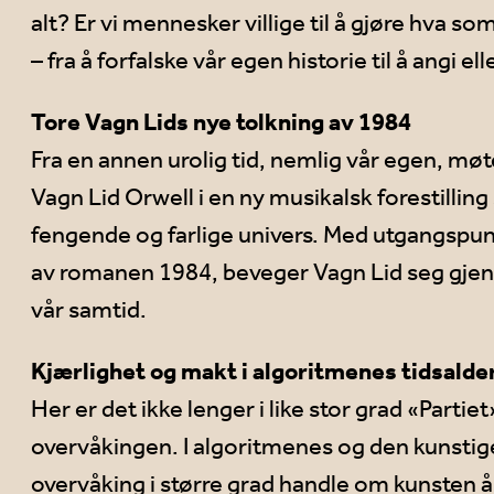
alt? Er vi mennesker villige til å gjøre hva so
– fra å forfalske vår egen historie til å angi 
Tore Vagn Lids nye tolkning av 1984
Fra en annen urolig tid, nemlig vår egen, mø
Vagn Lid Orwell i en ny musikalsk forestilling
fengende og farlige univers. Med utgangspunk
av romanen 1984, beveger Vagn Lid seg gjenn
vår samtid.
Kjærlighet og makt i algoritmenes tidsalde
Her er det ikke lenger i like stor grad «Parti
overvåkingen. I algoritmenes og den kunstige
overvåking i større grad handle om kunsten å