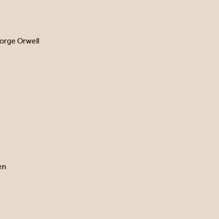
eorge Orwell
en