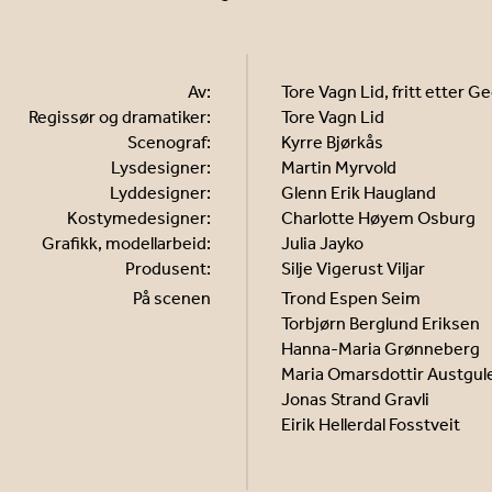
Av:
Tore Vagn Lid, fritt etter G
Regissør og dramatiker:
Tore Vagn Lid
Scenograf:
Kyrre Bjørkås
Lysdesigner:
Martin Myrvold
Lyddesigner:
Glenn Erik Haugland
Kostymedesigner:
Charlotte Høyem Osburg
Grafikk, modellarbeid:
Julia Jayko
Produsent:
Silje Vigerust Viljar
På scenen
Trond Espen Seim
Torbjørn Berglund Eriksen
Hanna-Maria Grønneberg
Maria Omarsdottir Austgul
Jonas Strand Gravli
Eirik Hellerdal Fosstveit