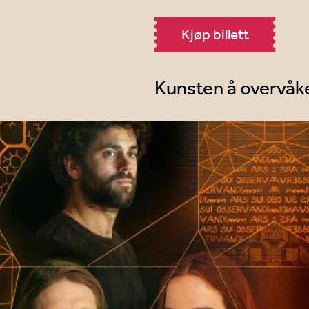
Kjøp billett
Kunsten å overvåke