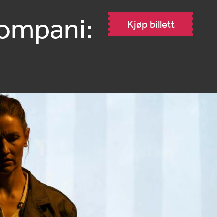
ompani:
Kjøp billett