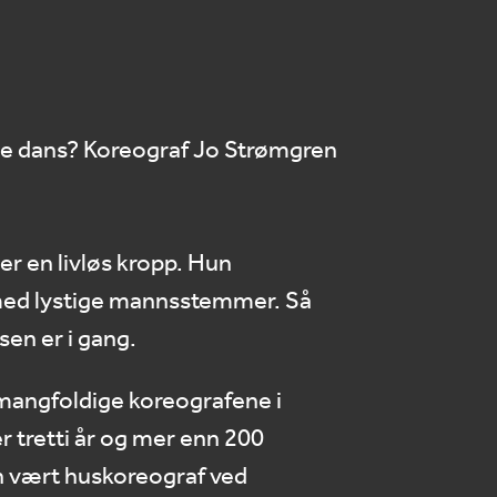
de dans? Koreograf Jo Strømgren
ger en livløs kropp. Hun
 med lystige mannsstemmer. Så
sen er i gang.
 mangfoldige koreografene i
 tretti år og mer enn 200
an vært huskoreograf ved